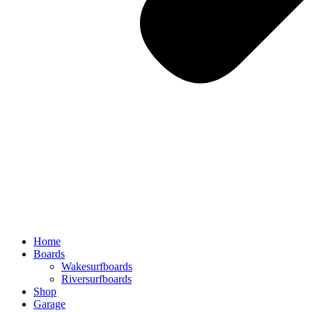
Home
Boards
Wakesurfboards
Riversurfboards
Shop
Garage