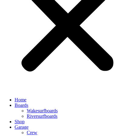
Home
Boards
Wakesurfboards
Riversurfboards
Shop
Garage
Crew