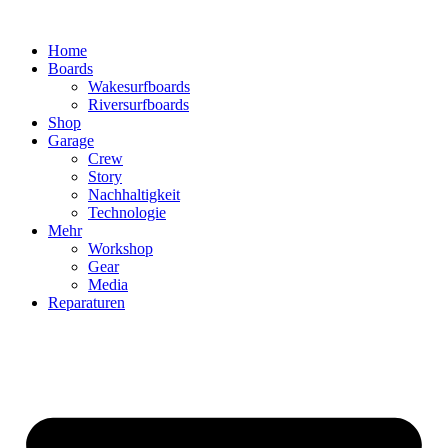
Zum
Inhalt
Home
wechseln
Boards
Wakesurfboards
Riversurfboards
Shop
Garage
Crew
Story
Nachhaltigkeit
Technologie
Mehr
Workshop
Gear
Media
Reparaturen