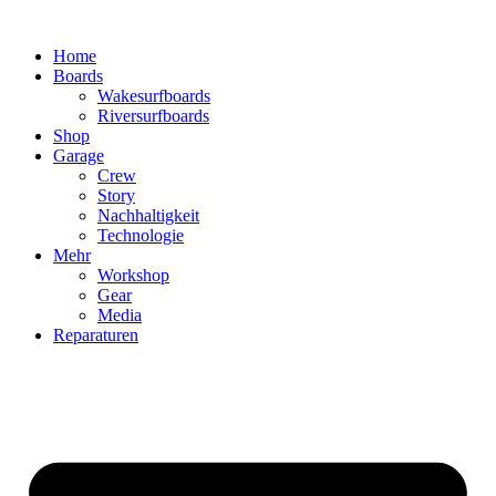
Zum
Inhalt
Home
wechseln
Boards
Wakesurfboards
Riversurfboards
Shop
Garage
Crew
Story
Nachhaltigkeit
Technologie
Mehr
Workshop
Gear
Media
Reparaturen